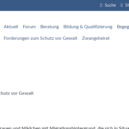
Suche
S
igation überspringen
Aktuell
Forum
Beratung
Bildung & Qualifizierung
Begeg
igation überspringen
Forderungen zum Schutz vor Gewalt
Zwangsheirat
chutz vor Gewalt
Frauen und Mädchen mit Migrationshintergrund, die sich in Situ