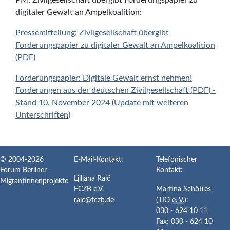
PM: Zivilgesellschaft übergibt Forderungspapier zu
digitaler Gewalt an Ampelkoalition:
Pressemitteilung: Zivilgesellschaft übergibt
Forderungspapier zu digitaler Gewalt an Ampelkoalition
(PDF)
Forderungspapier: Digitale Gewalt ernst nehmen!
Forderungen aus der deutschen Zivilgesellschaft (PDF) -
Stand 10. November 2024 (Update mit weiteren
Unterschriften)
© 2004-2026
E-Mail-Kontakt:
Telefonischer
Forum Berliner
Kontakt:
Ljiljana Raič
Migrantinnenprojekte
FCZB e.V.
Martina
Schöttes
raic@fczb.de
(
TIO e. V.
):
030 - 624 10 11
Fax: 030 - 624 10